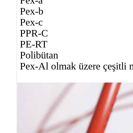
Pex-a
Pex-b
Pex-c
PPR-C
PE-RT
Polibütan
Pex-Al olmak üzere çeşitli mo