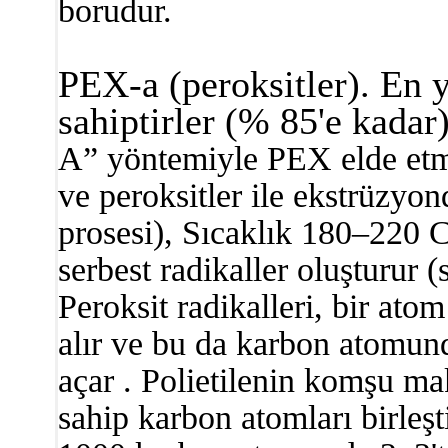
borudur.
PEX-a (peroksitler). En 
sahiptirler (% 85'e kadar)
A” yöntemiyle PEX elde etmek
ve peroksitler ile ekstrüzyo
prosesi), Sıcaklık 180–220 Cº
serbest radikaller oluşturur 
Peroksit radikalleri, bir ato
alır ve bu da karbon atomun
açar . Polietilenin komşu ma
sahip karbon atomları birleşti