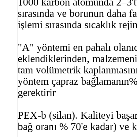
1000 karbon atomunda 2–3'tü
sırasında ve borunun daha faz
işlemi sırasında sıcaklık reji
"A" yöntemi en pahalı olanıdı
eklendiklerinden, malzemenin
tam volümetrik kaplanmasını 
yöntem çapraz bağlamanın% 
gerektirir
PEX-b (silan). Kaliteyi başarı
bağ oranı % 70'e kadar) ve ka