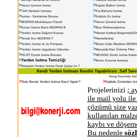
>
>
Havuz Çevresi Isıtma
Kapalı Balkon Isıtma
>
>
Türk Hamamı Isıtması
Kış Bahçesi Isıtma
>
>
Isıtma - Serinletme Borusu
Kablolu Ev Isıtma
>
>
MODPAN Modülasyon Paneli
Havuz Çevresi Isıtma
>
>
Kenar Yalıtım Bantı
MODPAN B
Bazı Referanslarımız
>
>
Yerden Isıtma Dağıtım Kutusu
Hizmet Kalitesi Belgemiz(IS
>
>
Termik Sıvı
MODPAN T
Hizmetlerimiz
>
>
Yerden Isıtma ve Isı Pompası
Beton Katkı Maddesi
MODPA
>
>
Yerden Isıtma Uygulama Videoları
Manyetik Alan Önleme Filmi
>
>
PE-RT Esnek Isıtma Boruları
NEXANS Zemin Isıtma Kablo
>
>
Yerden Isıtma Temizliği
Beton Koruma Isıtması
>
Radyatör-Yerden Isıtma Ortak Çalışır mı ?
Kendi Yerden Isıtmanı Kendin Yapabilirsin .Self Serv
Hangi Durumda Hangi
>
>
Sulu Borulu Yerden Isıtma Nasıl Yapılır?
Kablolu Zeminden Isıt
Projelerinizi ;
ay
ile mail yolu il
çözümü size yazı
kullanılan malze
kaybı ve döşeme 
Bu nedenle
söz