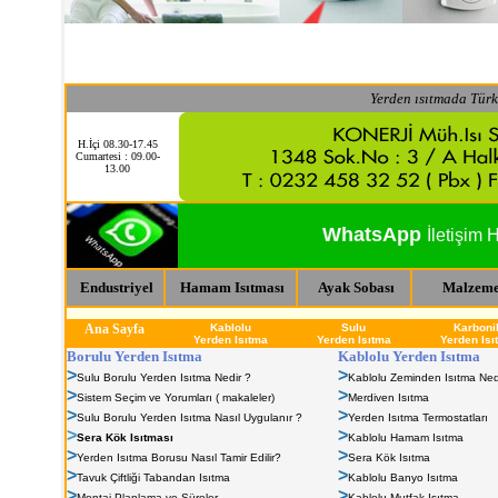
Yerden ısıtmada Türki
H.İçi 08.30-17.45
Cumartesi : 09.00-
13.00
WhatsApp
İletişim 
Endustriyel
Hamam Isıtması
Ayak Sobası
Malzeme
-
Ana Sayfa
Kablolu
Sulu
Karboni
Yerden Isıtma
Yerden Isıtma
Yerden Isı
Borulu Yerden Isıtma
Kablolu Yerden Isıtma
>
>
Sulu Borulu Yerden Isıtma Nedir ?
Kablolu Zeminden Isıtma Ned
>
>
Sistem Seçim ve Yorumları ( makaleler)
Merdiven Isıtma
>
>
Sulu Borulu Yerden Isıtma Nasıl Uygulanır ?
Yerden Isıtma Termostatları
>
>
Sera Kök Isıtması
Kablolu Hamam Isıtma
>
>
Yerden Isıtma Borusu Nasıl Tamir Edilir?
Sera Kök Isıtma
>
>
Tavuk Çiftliği Tabandan Isıtma
Kablolu Banyo Isıtma
>
>
Montaj Planlama ve Süreler
Kablolu Mutfak Isıtma