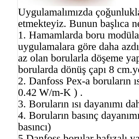
Uygulamalımızda çoğunlukla
etmekteyiz. Bunun başlıca ne
1. Hamamlarda boru modülasy
uygulamalara göre daha azdı
az olan borularla döşeme y
borularda dönüş çapı 8 cm.y
2. Danfoss Pex-a boruların ıs
0.42 W/m-K ) .
3. Boruların ısı dayanımı da
4. Boruların basınç dayanımı
basıncı)
5.Danfoss borular hafızalı y